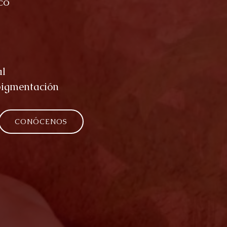
CO
al
pigmentación
CONÓCENOS