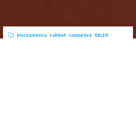
biocosmética
calidad
cosmética
DELEIC
despigmentantes
eberlin
mesoestetic
Radiofrecuencia
symmed
Tratamientos faciales
admin
-
11:12
Tratamiento
Antiedad
Es de vital importancia conseguir el tratamiento
Antiedad adecuado, ya que el paso de los años en
nuestro metabolismo aparte de ir más lento,