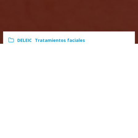
DELEIC
Tratamientos faciales
admin
-
11:40
UltrasoniX
Reproductor
de
vídeo