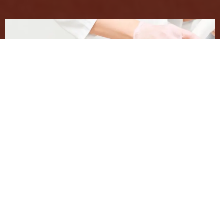
Uncategorized
admin
-
17:55
La depilación láser ha revolucionado la forma en