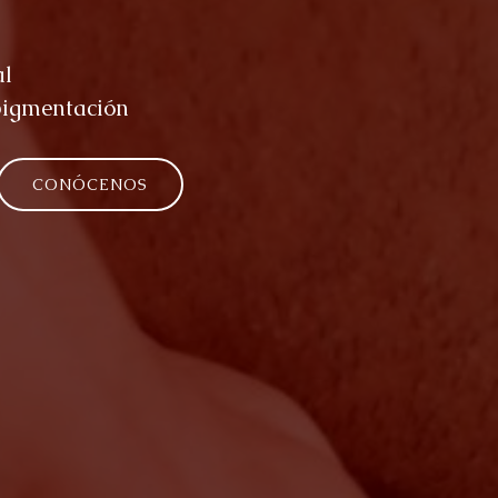
al
pigmentación
CONÓCENOS